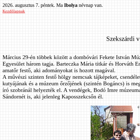
2026. augusztus 7. péntek. Ma
Ibolya
névnap van.
Kezdőlapnak
Szekszárdi 
Március 29-én többek között a dombóvári Fekete István Mú
Egyesület három tagja. Barteczka Mária titkár és Horváth En
amatőr festő, aki adományokat is hozott magával.
A művészi szinten festő hölgy nemcsak tájképeket, csendélet
kutyájának és a múzeum őrzőjének (szintén Bogáncs) is megf
író szobránál helyezték el. A vendégek, Bodó Imre múzeuma
Sándornét is, aki jelenleg Kaposszekcsőn él.