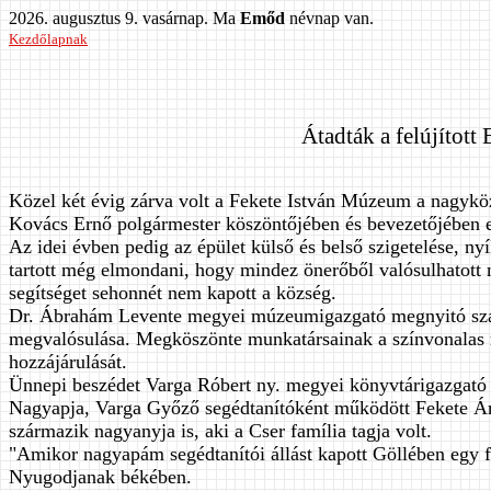
2026. augusztus 9. vasárnap. Ma
Emőd
névnap van.
Kezdőlapnak
Átadták a felújított
Közel két évig zárva volt a Fekete István Múzeum a nagyköz
Kovács Ernő polgármester köszöntőjében és bevezetőjében elm
Az idei évben pedig az épület külső és belső szigetelése, ny
tartott még elmondani, hogy mindez önerőből valósulhatott 
segítséget sehonnét nem kapott a község.
Dr. Ábrahám Levente megyei múzeumigazgató megnyitó szav
megvalósulása. Megköszönte munkatársainak a színvonalas
hozzájárulását.
Ünnepi beszédet Varga Róbert ny. megyei könyvtárigazgató 
Nagyapja, Varga Győző segédtanítóként működött Fekete Árpád
származik nagyanyja is, aki a Cser família tagja volt.
"Amikor nagyapám segédtanítói állást kapott Göllében egy fe
Nyugodjanak békében.