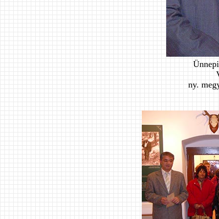
Ünnepi
ny. megy