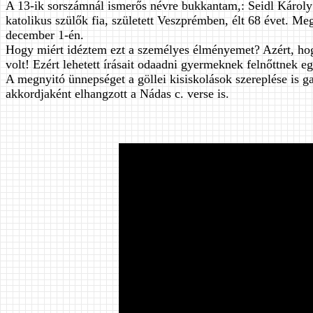
A 13-ik sorszámnál ismerős névre bukkantam,: Seidl Károly 
katolikus szülők fia, született Veszprémben, élt 68 évet. M
december 1-én.
Hogy miért idéztem ezt a személyes élményemet? Azért, hogy 
volt! Ezért lehetett írásait odaadni gyermeknek felnőttnek eg
A megnyitó ünnepséget a göllei kisiskolások szereplése is g
akkordjaként elhangzott a Nádas c. verse is.